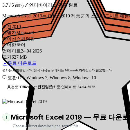
3.7 / 5
✓ 안티바이러스 검증 완료
(897)
Microsoft Excel 2019는 Office 2019 제품군의 스프레드시
버전
2019
개발자
Microsoft
라이선스
체험판
언어
한국어
업데이트
24.04.2026
크기
627 MB
무료 다운로드
평가용 체험판입니다. 정식 사용을 위해서는 Microsoft 라이선스가 필요합니다.
호환 OS: Windows 7, Windows 8, Windows 10
검토:
Office-Get 편집팀
최종 업데이트:
24.04.2026
Microsoft Excel 2019 — 무료 다운
1
Choose a direct download or a .torrent file.