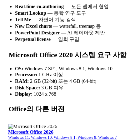
Real-time co-authoring
— 모든 앱에서 협업
Smart Lookup
— 통합 연구 도구
Tell Me
— 자연어 기능 검색
New Excel charts
— waterfall, treemap 등
PowerPoint Designer
— AI 레이아웃 제안
Perpetual license
— 일회 구입
Microsoft Office 2020 시스템 요구 사항
OS:
Windows 7 SP1, Windows 8.1, Windows 10
Processor:
1 GHz 이상
RAM:
2 GB (32-bit) 또는 4 GB (64-bit)
Disk Space:
3 GB 여유
Display:
1024 x 768
Office의 다른 버전
Microsoft Office 2026
Windows 11, Windows 10, Windows 8.1, Windows 8, Windows 7